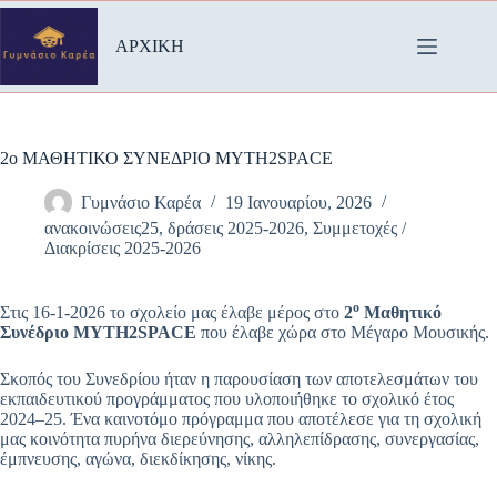
Μετάβαση
στο
ΑΡΧΙΚΗ
περιεχόμενο
2ο ΜΑΘΗΤΙΚΟ ΣΥΝΕΔΡΙΟ MYTH2SPACE
Γυμνάσιο Καρέα
19 Ιανουαρίου, 2026
ανακοινώσεις25
,
δράσεις 2025-2026
,
Συμμετοχές /
Διακρίσεις 2025-2026
ο
Στις 16-1-2026 το σχολείο μας έλαβε μέρος στο
2
Μαθητικό
Συνέδριο
MYTH
2
SPACE
που έλαβε χώρα στο Μέγαρο Μουσικής.
Σκοπός του Συνεδρίου ήταν η παρουσίαση των αποτελεσμάτων του
εκπαιδευτικού προγράμματος που υλοποιήθηκε το σχολικό έτος
2024–25. Ένα καινοτόμο πρόγραμμα που αποτέλεσε για τη σχολική
μας κοινότητα πυρήνα διερεύνησης, αλληλεπίδρασης, συνεργασίας,
έμπνευσης, αγώνα, διεκδίκησης, νίκης.