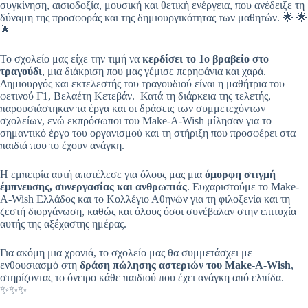
συγκίνηση, αισιοδοξία, μουσική και θετική ενέργεια, που ανέδειξε τη
δύναμη της προσφοράς και της δημιουργικότητας των μαθητών. 🌟 🌟
🌟
Το σχολείο μας είχε την τιμή να
κερδίσει το 1ο βραβείο στο
τραγούδι
, μια διάκριση που μας γέμισε περηφάνια και χαρά.
Δημιουργός και εκτελεστής του τραγουδιού είναι η μαθήτρια του
φετινού Γ1, Βελαέτη Κετεβάν. Κατά τη διάρκεια της τελετής,
παρουσιάστηκαν τα έργα και οι δράσεις των συμμετεχόντων
σχολείων, ενώ εκπρόσωποι του Make-A-Wish μίλησαν για το
σημαντικό έργο του οργανισμού και τη στήριξη που προσφέρει στα
παιδιά που το έχουν ανάγκη.
Η εμπειρία αυτή αποτέλεσε για όλους μας μια
όμορφη στιγμή
έμπνευσης, συνεργασίας και ανθρωπιάς
. Ευχαριστούμε το Make-
A-Wish Ελλάδος και το Κολλέγιο Αθηνών για τη φιλοξενία και τη
ζεστή διοργάνωση, καθώς και όλους όσοι συνέβαλαν στην επιτυχία
αυτής της αξέχαστης ημέρας.
Για ακόμη μια χρονιά, το σχολείο μας θα συμμετάσχει με
ενθουσιασμό στη
δράση πώλησης αστεριών του
Make
-A
-Wish
,
στηρίζοντας το όνειρο κάθε παιδιού που έχει ανάγκη από ελπίδα.
✨✨✨