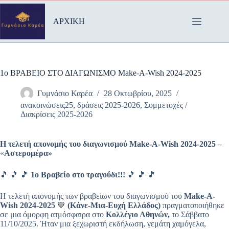
Μετάβαση
στο
ΑΡΧΙΚΗ
περιεχόμενο
1ο ΒΡΑΒΕΙΟ ΣΤΟ ΔΙΑΓΩΝΙΣΜΟ Make-A-Wish 2024-2025
Γυμνάσιο Καρέα
28 Οκτωβρίου, 2025
ανακοινώσεις25
,
δράσεις 2025-2026
,
Συμμετοχές /
Διακρίσεις 2025-2026
Η τελετή απονομής του διαγωνισμού Make
-A
-Wish
2024-2025 –
«
Αστερομέρα»
🎵 🎵 🎵
1ο Βραβείο στο τραγούδι!!!
🎵 🎵 🎵
Η τελετή απονομής των βραβείων του διαγωνισμού του
Make
-A
-
Wish
2024
-2025
💙
(Κάνε-Μια-Ευχή Ελλάδος)
πραγματοποιήθηκε
σε μια όμορφη ατμόσφαιρα στο
Κολλέγιο Αθηνών,
το Σάββατο
11/10/2025. Ήταν μια ξεχωριστή εκδήλωση, γεμάτη χαμόγελα,